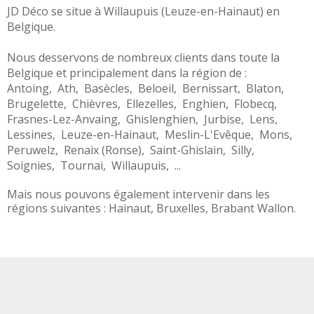
JD Déco se situe à
Willaupuis
(
Leuze-en-Hainaut
) en
Belgique
.
Nous desservons de nombreux clients dans toute la
Belgique
et principalement dans la région de :
Antoing
,
Ath
,
Basècles
,
Beloeil
,
Bernissart
,
Blaton
,
Brugelette
,
Chièvres
,
Ellezelles
,
Enghien
,
Flobecq
,
Frasnes-Lez-Anvaing
,
Ghislenghien
,
Jurbise
,
Lens
,
Lessines
,
Leuze-en-Hainaut
,
Meslin-L'Evêque
,
Mons
,
Peruwelz
,
Renaix (Ronse)
,
Saint-Ghislain
,
Silly
,
Soignies
,
Tournai
,
Willaupuis
, ...
Mais nous pouvons également intervenir dans les
régions suivantes :
Hainaut
,
Bruxelles
,
Brabant Wallon
.