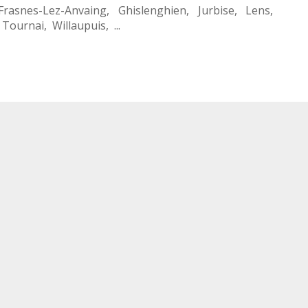
Frasnes-Lez-Anvaing
,
Ghislenghien
,
Jurbise
,
Lens
,
,
Tournai
,
Willaupuis
, ...