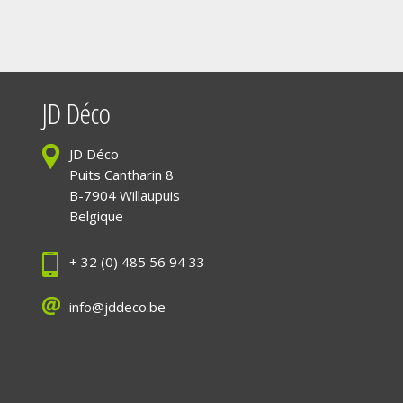
JD Déco
JD Déco
Puits Cantharin 8
B-7904 Willaupuis
Belgique
+ 32 (0) 485 56 94 33
info@jddeco.be