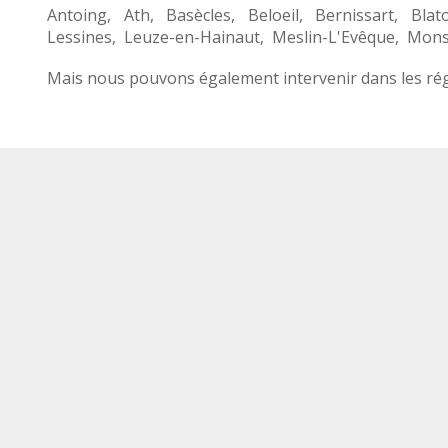
Antoing
,
Ath
,
Basècles
,
Beloeil
,
Bernissart
,
Blat
Lessines
,
Leuze-en-Hainaut
,
Meslin-L'Evêque
,
Mon
Mais nous pouvons également intervenir dans les rég