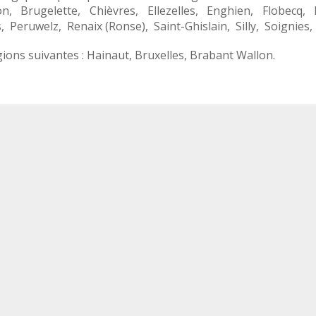
on
,
Brugelette
,
Chièvres
,
Ellezelles
,
Enghien
,
Flobecq
,
s
,
Peruwelz
,
Renaix (Ronse)
,
Saint-Ghislain
,
Silly
,
Soignies
ions suivantes :
Hainaut
,
Bruxelles
,
Brabant Wallon
.