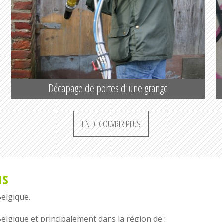
Décapage de portes d'une grange
EN DECOUVRIR PLUS
us
Belgique
.
Belgique
et principalement dans la région de :